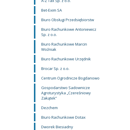
A-Z Tax Sp. z o.o.
Bet-Exim SA
Biuro Obsługi Przedsiębiorstw
Biuro Rachunkowe Antoniewicz
Sp. z o.o.
Biuro Rachunkowe Marcin
Woźniak
Biuro Rachunkowe Urzędnik
Brocar Sp. z o.o.
Centrum Ogrodnicze Bogdanowo
Gospodarstwo Sadownicze
Agroturystyka „Czereśniowy
Zakątek”
Dezchem
Biuro Rachunkowe Dotax
Dworek Biesiadny