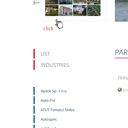
PAR
LIST
INDUSTRIES
Firm
ww
Apack Sp. z o.o.
Auto-Pol
ATUT Tomasz Skiba
Autospec