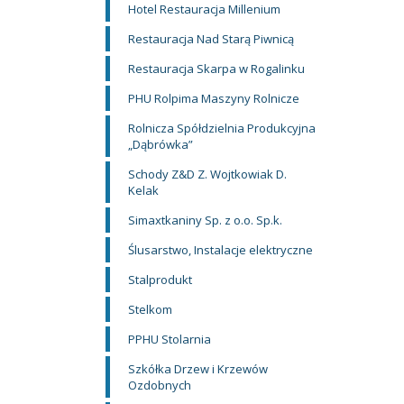
Hotel Restauracja Millenium
Restauracja Nad Starą Piwnicą
Restauracja Skarpa w Rogalinku
PHU Rolpima Maszyny Rolnicze
Rolnicza Spółdzielnia Produkcyjna
„Dąbrówka”
Schody Z&D Z. Wojtkowiak D.
Kelak
Simaxtkaniny Sp. z o.o. Sp.k.
Ślusarstwo, Instalacje elektryczne
Stalprodukt
Stelkom
PPHU Stolarnia
Szkółka Drzew i Krzewów
Ozdobnych