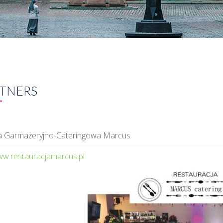
TNERS
a Garmażeryjno-Cateringowa Marcus
w.restauracjamarcus.pl