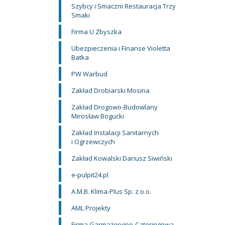
Szybcy i Smaczni Restauracja Trzy
Smaki
Firma U Zbyszka
Ubezpieczenia i Finanse Violetta
Batka
PW Warbud
Zakład Drobiarski Mosina
Zakład Drogowo-Budowlany
Mirosław Bogucki
Zakład Instalacji Sanitarnych
i Ogrzewczych
Zakład Kowalski Dariusz Siwiński
e-pulpit24.pl
A.M.B. Klima-Plus Sp. z o.o.
AML Projekty
Firma Garmażeryjno-Cateringowa