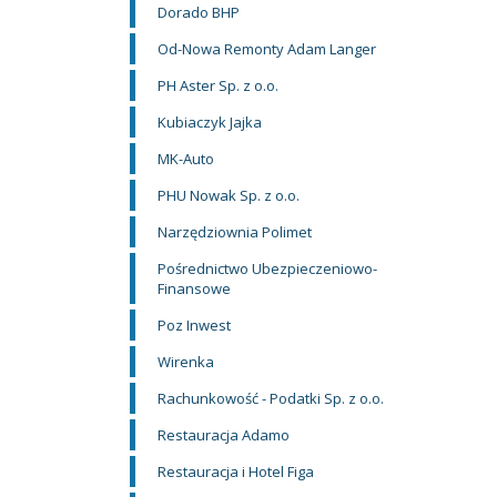
Dorado BHP
Od-Nowa Remonty Adam Langer
PH Aster Sp. z o.o.
Kubiaczyk Jajka
MK-Auto
PHU Nowak Sp. z o.o.
Narzędziownia Polimet
Pośrednictwo Ubezpieczeniowo-
Finansowe
Poz Inwest
Wirenka
Rachunkowość - Podatki Sp. z o.o.
Restauracja Adamo
Restauracja i Hotel Figa