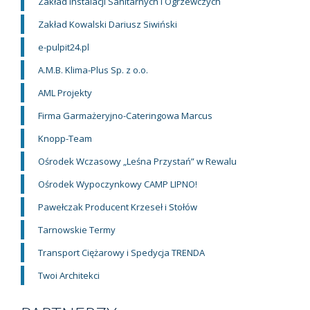
Zakład Instalacji Sanitarnych i Ogrzewczych
Zakład Kowalski Dariusz Siwiński
e-pulpit24.pl
A.M.B. Klima-Plus Sp. z o.o.
AML Projekty
Firma Garmażeryjno-Cateringowa Marcus
Knopp-Team
Ośrodek Wczasowy „Leśna Przystań” w Rewalu
Ośrodek Wypoczynkowy CAMP LIPNO!
Pawełczak Producent Krzeseł i Stołów
Tarnowskie Termy
Transport Ciężarowy i Spedycja TRENDA
Twoi Architekci