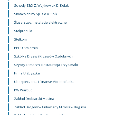
Schody Z&D Z. Wojtkowiak D. Kelak
Simaxtkaniny Sp. z o.o. Sp.k.
Ślusarstwo, Instalacje elektryczne
Stalprodukt
Stelkom
PPHU Stolarnia
Szkółka Drzew i Krzewów Ozdobnych
Szybcy i Smaczni Restauracja Trzy Smaki
Firma U Zbyszka
Ubezpieczenia i Finanse Violetta Batka
PW Warbud
Zakład Drobiarski Mosina
Zakład Drogowo-Budowlany Mirosław Bogucki