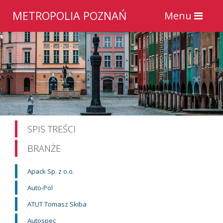
METROPOLIA
POZNAŃ
Toggle
Menu
navigation
SPIS TREŚCI
BRANŻE
Apack Sp. z o.o.
Auto-Pol
ATUT Tomasz Skiba
Autospec