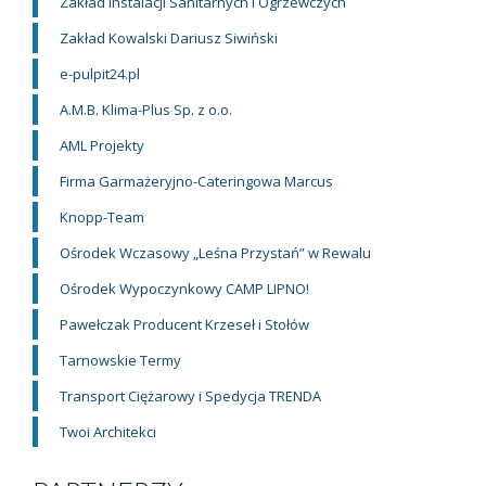
Zakład Instalacji Sanitarnych i Ogrzewczych
Zakład Kowalski Dariusz Siwiński
e-pulpit24.pl
A.M.B. Klima-Plus Sp. z o.o.
AML Projekty
Firma Garmażeryjno-Cateringowa Marcus
Knopp-Team
Ośrodek Wczasowy „Leśna Przystań” w Rewalu
Ośrodek Wypoczynkowy CAMP LIPNO!
Pawełczak Producent Krzeseł i Stołów
Tarnowskie Termy
Transport Ciężarowy i Spedycja TRENDA
Twoi Architekci