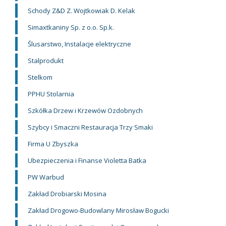
Schody Z&D Z. Wojtkowiak D. Kelak
Simaxtkaniny Sp. z o.o. Sp.k.
Ślusarstwo, Instalacje elektryczne
Stalprodukt
Stelkom
PPHU Stolarnia
Szkółka Drzew i Krzewów Ozdobnych
Szybcy i Smaczni Restauracja Trzy Smaki
Firma U Zbyszka
Ubezpieczenia i Finanse Violetta Batka
PW Warbud
Zakład Drobiarski Mosina
Zakład Drogowo-Budowlany Mirosław Bogucki