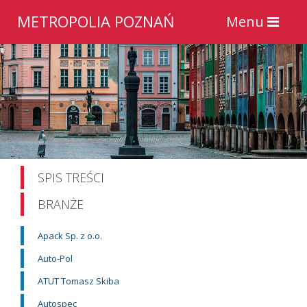
METROPOLIA
POZNAŃ
Toggle
Menu
navigation
SPIS TREŚCI
BRANŻE
Apack Sp. z o.o.
Auto-Pol
ATUT Tomasz Skiba
Autospec